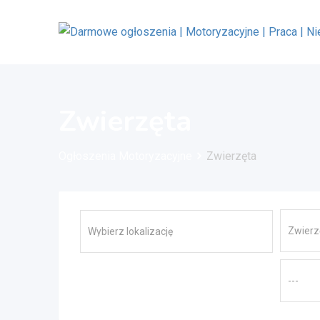
Przejdź
do
treści
Zwierzęta
Ogłoszenia Motoryzacyjne
Zwierzęta